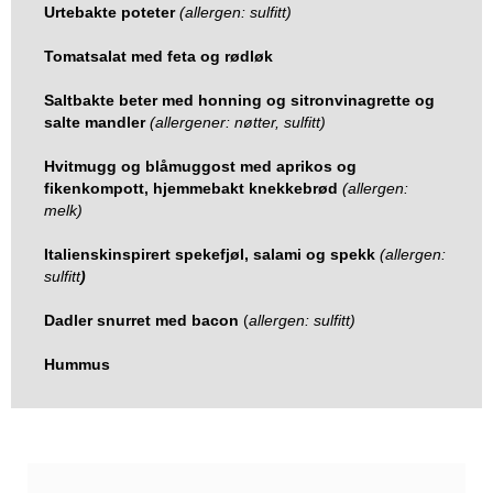
Urtebakte poteter
(allergen: sulfitt)
Tomatsalat med feta og rødløk
Saltbakte beter med honning og sitronvinagrette og
salte mandler
(allergener: nøtter, sulfitt)
Hvitmugg og blåmuggost med aprikos og
fikenkompott, hjemmebakt knekkebrød
(allergen:
melk)
Italienskinspirert spekefjøl, salami og spekk
(allergen:
sulfitt
)
Dadler snurret med bacon
(
allergen: sulfitt)
Hummus