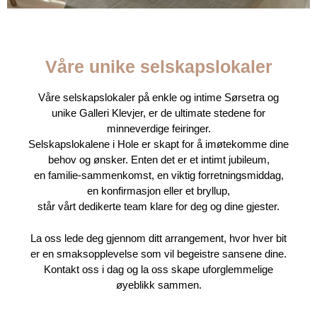
SELSKAPSLOKALER
perfekte lokaler for
Våre unike selskapslokaler
bryllup, fest og
Våre selskapslokaler på enkle og intime Sørsetra og
sammenkomster
unike Galleri Klevjer, er de ultimate stedene for
minneverdige feiringer.
Selskapslokalene i Hole er skapt for å imøtekomme dine
behov og ønsker. Enten det er et intimt jubileum,
en familie-sammenkomst, en viktig forretningsmiddag,
en konfirmasjon eller et bryllup,
står vårt dedikerte team klare for deg og dine gjester.
La oss lede deg gjennom ditt arrangement, hvor hver bit
er en smaksopplevelse som vil begeistre sansene dine.
Kontakt oss i dag og la oss skape uforglemmelige
øyeblikk sammen.