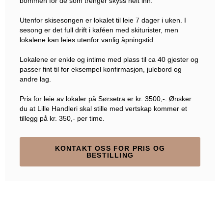
bommen for de som trenger skyss helt inn.
Utenfor skisesongen er lokalet til leie 7 dager i uken. I
sesong er det full drift i kaféen med skiturister, men
lokalene kan leies utenfor vanlig åpningstid.
Lokalene er enkle og intime med plass til ca 40 gjester og
passer fint til for eksempel konfirmasjon, julebord og
andre lag.
Pris for leie av lokaler på Sørsetra er kr. 3500,-. Ønsker
du at Lille Handleri skal stille med vertskap kommer et
tillegg på kr. 350,- per time.
KONTAKT OSS FOR PRIS OG
BESTILLING