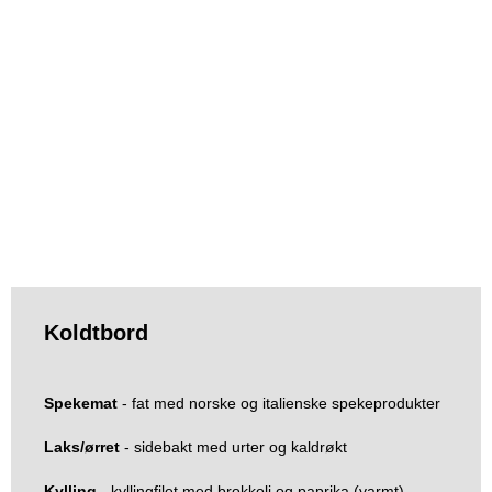
Koldtbord
Spekemat
- fat med norske og italienske spekeprodukter
Laks/ørret
- sidebakt med urter og kaldrøkt
Kylling
- kyllingfilet med brokkoli og paprika (varmt)